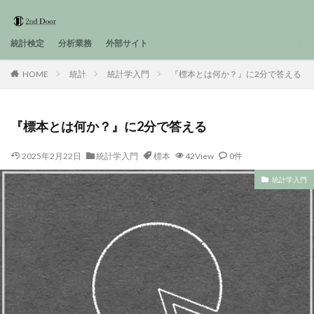
統計検定
分析業務
外部サイト
HOME
統計
統計学入門
『標本とは何か？』に2分で答える
『標本とは何か？』に2分で答える
2025年2月22日
統計学入門
標本
42View
0件
統計学入門