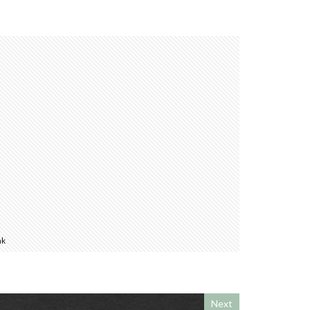
nk
Next