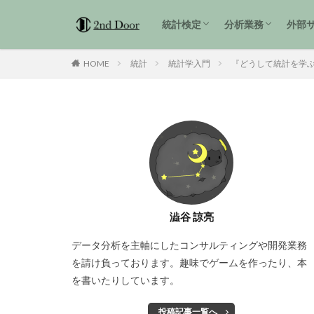
1級解説
準1級解説
2級解説
統計検定3級 過去問解説
tidyverse
統計検定
分析業務
外部
1級解説
準1級解説
2級解説
統計検定3級 過去問解説
tidyverse
HOME
統計
統計学入門
『どうして統計を学ぶ
澁谷 諒亮
データ分析を主軸にしたコンサルティングや開発業務
を請け負っております。趣味でゲームを作ったり、本
を書いたりしています。
投稿記事一覧へ