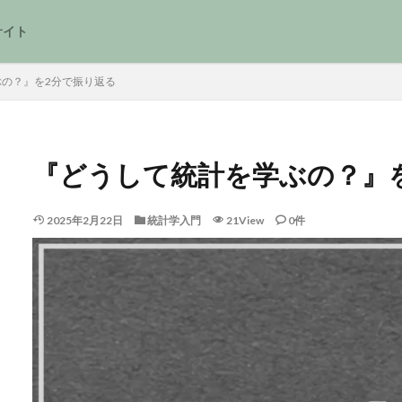
サイト
の？』を2分で振り返る
『どうして統計を学ぶの？』
2025年2月22日
統計学入門
21View
0件