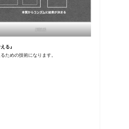
解説後
考える』
送るための技術になります。