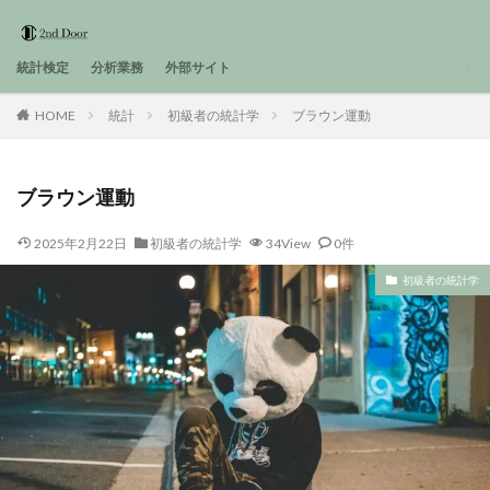
統計検定
分析業務
外部サイト
HOME
統計
初級者の統計学
ブラウン運動
ブラウン運動
2025年2月22日
初級者の統計学
34View
0件
初級者の統計学