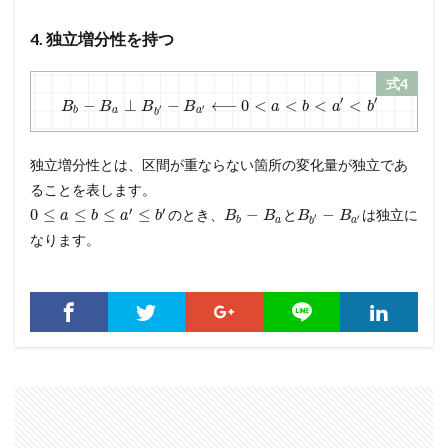
4. 独立増分性を持つ
式4
′
′
−
⊥
−
⟵
0
<
<
<
<
B
B
B
B
a
b
a
b
′
′
b
a
a
b
独立増分性とは、区間が重ならない箇所の変化量が独立であ
ることを表します。
′
′
0
≤
≤
≤
≤
−
−
のとき、
と
は独立に
a
b
a
b
B
B
B
B
′
′
b
a
a
b
なります。