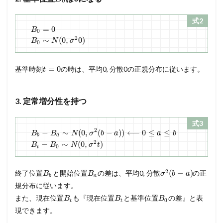
0
式2
=
0
B
0
2
∼
(
0
,
0
)
B
N
σ
0
=
0
基準時刻
の時は、平均0, 分散0の正規分布に従います。
t
3. 定常増分性を持つ
式3
2
−
∼
(
0
,
(
−
)
)
⟵
0
≤
≤
B
B
N
σ
b
a
a
b
b
a
2
−
∼
(
0
,
)
B
B
N
σ
t
0
t
2
(
−
)
終了位置
と開始位置
の差は、平均0, 分散
の正
B
B
σ
b
a
b
a
規分布に従います。
また、現在位置
も『現在位置
と基準位置
の差』と表
B
B
B
0
t
t
現できます。