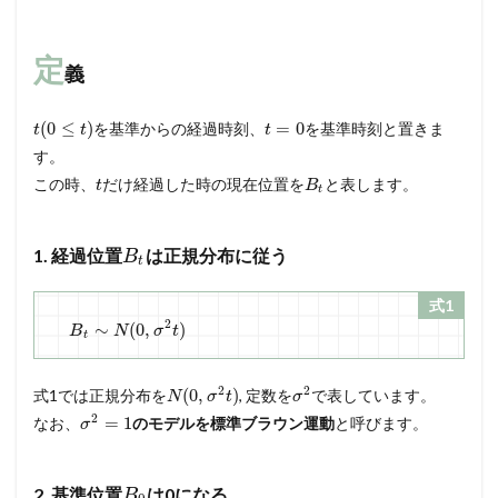
定
義
(
0
≤
)
=
0
を基準からの経過時刻、
を基準時刻と置きま
t
t
t
す。
この時、
だけ経過した時の現在位置を
と表します。
t
B
t
1. 経過位置
は正規分布に従う
B
t
式1
2
∼
(
0
,
)
B
N
σ
t
t
2
2
(
0
,
)
式1では正規分布を
, 定数を
で表しています。
N
σ
t
σ
2
=
1
なお、
のモデルを標準ブラウン運動
と呼びます。
σ
2. 基準位置
は0になる
B