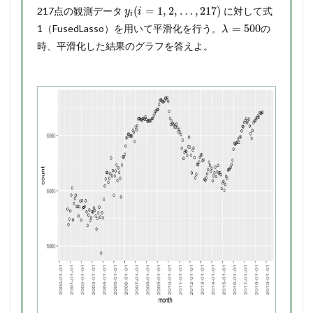
(
=
1
,
2
,
…
,
217
)
217点の観測データ
に対して式
y
i
i
=
500
1（FusedLasso）を用いて平滑化を行う。
の
λ
時、平滑化した結果のグラフを答えよ。