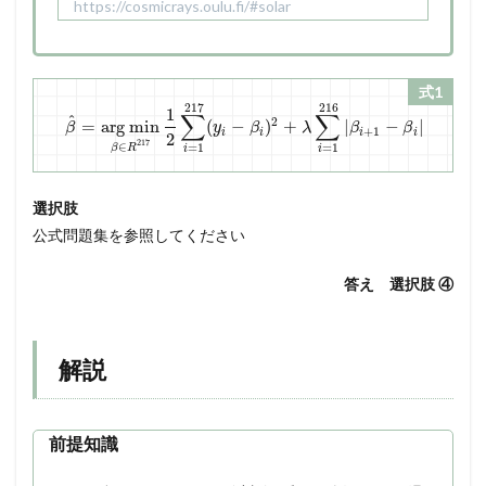
https://cosmicrays.oulu.fi/#solar
式1
217
216
1
∑
∑
^
2
=
a
r
g
m
i
n
(
−
)
+
|
−
|
β
y
β
λ
β
β
+
1
i
i
i
i
2
217
∈
=
1
=
1
β
R
i
i
選択肢
公式問題集を参照してください
答え 選択肢 ④
解説
前提知識