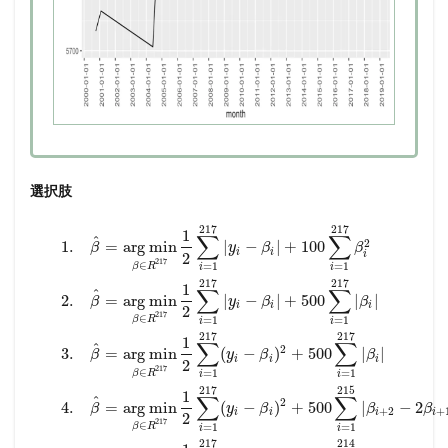
選択肢
217
217
1
∑
∑
^
2
1.
=
a
r
g
m
i
n
|
−
|
+
100
β
y
β
β
i
i
2
i
217
∈
=
1
=
1
β
R
i
i
217
217
1
∑
∑
^
2.
=
a
r
g
m
i
n
|
−
|
+
500
|
|
β
y
β
β
i
i
i
2
217
∈
=
1
=
1
β
R
i
i
217
217
1
∑
∑
^
2
3.
=
a
r
g
m
i
n
(
−
)
+
500
|
|
β
y
β
β
i
i
i
2
217
∈
=
1
=
1
β
R
i
i
217
215
1
∑
∑
^
2
4.
=
a
r
g
m
i
n
(
−
)
+
500
|
−
2
β
y
β
β
β
+
2
+
i
i
i
i
2
217
∈
=
1
=
1
β
R
i
i
217
214