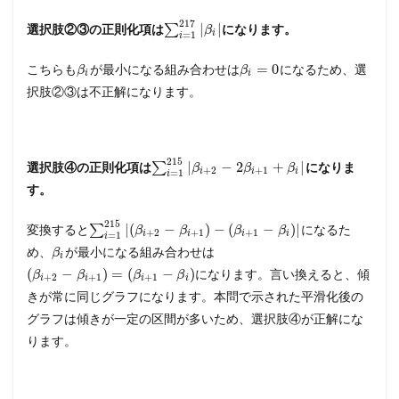
217
|
|
選択肢②③の正則化項は
∑
になります。
β
i
=
1
i
=
0
こちらも
が最小になる組み合わせは
になるため、選
β
β
i
i
択肢②③は不正解になります。
215
|
−
2
+
|
選択肢④の正則化項は
∑
になりま
β
β
β
+
2
+
1
i
i
i
=
1
i
す。
215
|
(
−
)
−
(
−
)
|
変換すると
∑
になるた
β
β
β
β
+
2
+
1
+
1
i
i
i
i
=
1
i
め、
が最小になる組み合わせは
β
i
(
−
)
=
(
−
)
になります。言い換えると、傾
β
β
β
β
+
2
+
1
+
1
i
i
i
i
きが常に同じグラフになります。本問で示された平滑化後の
グラフは傾きが一定の区間が多いため、選択肢④が正解にな
ります。