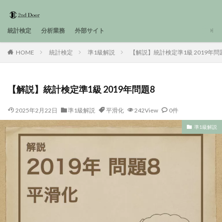
統計検定
分析業務
外部サイト
HOME
統計検定
準1級解説
【解説】統計検定準1級 2019年問
【解説】統計検定準1級 2019年問題8
2025年2月22日
準1級解説
平滑化
242View
0件
準1級解説