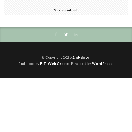
Sponsored Link
© Copyright 2026
2nd-door
.
2nd-door by
FIT-Web Create
. Powered by
WordPress
.