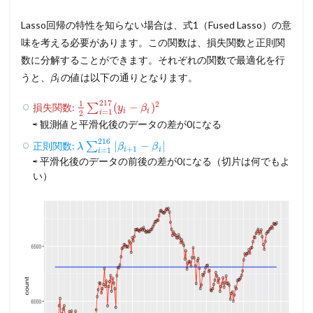
Lasso回帰の特性を知らない場合は、式1（Fused Lasso）の意
味を考える必要があります。この関数は、損失関数と正則関
数に分解することができます。それぞれの関数で最適化を行
うと、
の値は以下の通りとなります。
β
i
217
1
2
(
−
)
損失関数:
∑
y
β
i
i
=
1
2
i
⇨ 観測値と平滑化後のデータの差が0になる
216
|
−
|
正則関数:
∑
λ
β
β
+
1
i
i
=
1
i
⇨ 平滑化後のデータの前後の差が0になる（切片は何でもよ
い）