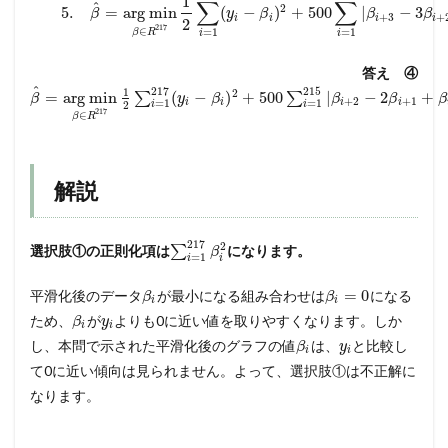
1
∑
∑
^
2
5.
=
a
r
g
m
i
n
(
−
)
+
500
|
−
3
β
y
β
β
β
+
3
+
i
i
i
i
2
217
∈
=
1
=
1
β
R
i
i
答え ④
^
217
215
1
2
=
a
r
g
m
i
n
(
−
)
+
500
|
−
2
+
∑
∑
β
y
β
β
β
β
+
2
+
1
i
i
i
i
=
1
=
1
2
i
i
217
∈
β
R
解説
217
2
選択肢①の正則化項は
∑
になります。
β
=
1
i
i
=
0
平滑化後のデータ
が最小になる組み合わせは
になる
β
β
i
i
ため、
が
よりも0に近い値を取りやすくなります。しか
β
y
i
i
し、本問で示された平滑化後のグラフの値
は、
と比較し
β
y
i
i
て0に近い傾向は見られません。よって、選択肢①は不正解に
なります。