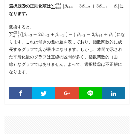
214
|
−
3
+
3
−
|
選択肢⑤の正則化項は
∑
に
β
β
β
β
+
3
+
2
+
1
i
i
i
i
=
1
i
なります。
変換すると、
214
(
|
−
2
+
|
)
−
(
|
−
2
+
|
)
∑
にな
β
β
β
β
β
β
+
3
+
2
+
1
+
2
+
1
i
i
i
i
i
i
=
1
i
ります。これは傾きの差の差を表しており、指数関数的に成
長するグラフで
が最小になります。しかし、本問で示され
β
i
た平滑化後のグラフは直線の区間が多く、指数関数的（曲
線）なグラフではありません。よって、選択肢⑤は不正解に
なります。