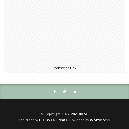
Sponsored Link
© Copyright 2026
2nd-door
.
2nd-door by
FIT-Web Create
. Powered by
WordPress
.