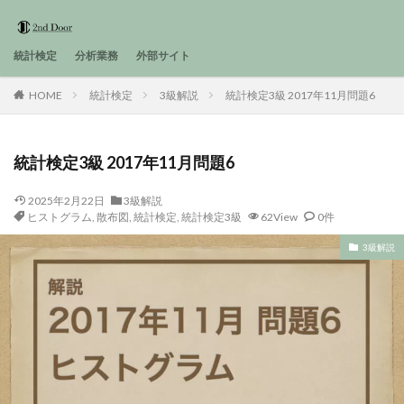
統計検定
分析業務
外部サイト
HOME
統計検定
3級解説
統計検定3級 2017年11月問題6
統計検定3級 2017年11月問題6
2025年2月22日
3級解説
ヒストグラム
,
散布図
,
統計検定
,
統計検定3級
62View
0件
3級解説