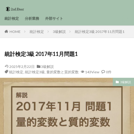
統計検定
分析業務
外部サイト
HOME
統計検定
3級解説
統計検定3級 2017年11月問題1
統計検定3級 2017年11月問題1
2025年2月22日
3級解説
統計検定
,
統計検定3級
,
量的変数と質的変数
143View
0件
3級解説