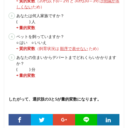
⇨
質的変数
（20代以下(0 ~ 29) と 30代(30 ~ 39) は
間隔が等
しくない
ため）
あなたは何人家族ですか？
( ) 人
⇨ 量的変数
ペットを飼っていますか？
○ はい ○ いいえ
⇨
質的変数
（飼育状況は
順序で表せない
ため）
あなたの住まいからデパートまでどれくらいかかります
か？
( ) 分
⇨ 量的変数
したがって、選択肢の3と5が量的変数になります。