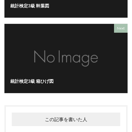
統計検定3級 幹葉図
Next
統計検定3級 箱ひげ図
この記事を書いた人