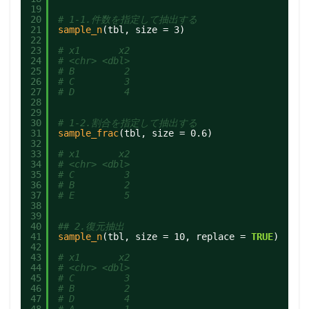
19
20
# 1-1.件数を指定して抽出する
21
sample_n
(tbl, size = 3)
22
23
# x1       x2
24
# <chr> <dbl>
25
# B         2
26
# C         3
27
# D         4
28
29
30
# 1-2.割合を指定して抽出する
31
sample_frac
(tbl, size = 0.6)
32
33
# x1       x2
34
# <chr> <dbl>
35
# C         3
36
# B         2
37
# E         5
38
39
40
## 2.復元抽出
41
sample_n
(tbl, size = 10, replace = 
TRUE
)
42
43
# x1       x2
44
# <chr> <dbl>
45
# C         3
46
# B         2
47
# D         4