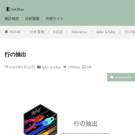
統計検定
分析業務
外部サイト
HOME
分析業務
R言語
tidyverse
dplyr & tidyr
行の
行の抽出
2025年2月22日
dplyr & tidyr
19View
0件
dplyr & tidyr