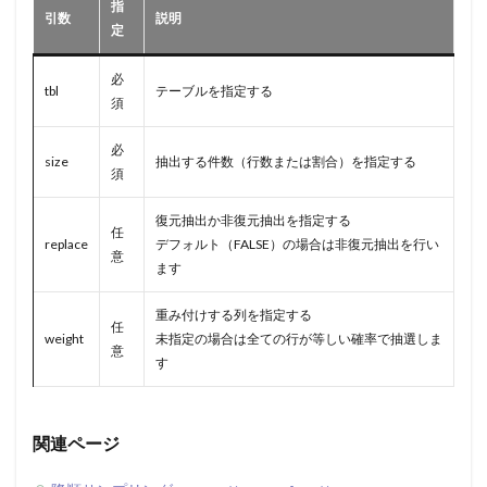
指
引数
説明
定
必
tbl
テーブルを指定する
須
必
size
抽出する件数（行数または割合）を指定する
須
復元抽出か非復元抽出を指定する
任
replace
デフォルト（FALSE）の場合は非復元抽出を行い
意
ます
重み付けする列を指定する
任
weight
未指定の場合は全ての行が等しい確率で抽選しま
意
す
関連ページ