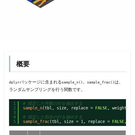
概要
パッケージに含まれる
は、
dplyr
sample_n(), sample_frac()
ランダムサンプリングを行う関数です。
1
# 指定した件数の行を抽出する
2
sample_n
(tbl, size, replace = 
FALSE
, weight = 
3
4
# 指定した割合の行を抽出する
5
sample_frac
(tbl, size = 1, replace = 
FALSE
, we