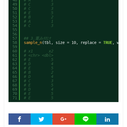
48
# A         1
49
# C         3
50
# C         3
51
# E         5
52
# B         2
53
# A         1
54
# C         3
55
56
57
## 3.重み付け
58
sample_n
(tbl, size = 10, replace = 
TRUE
, weig
59
60
# x1       x2
61
# <chr> <dbl>
62
# E         5
63
# D         4
64
# E         5
65
# B         2
66
# D         4
67
# C         3
68
# E         5
69
# D         4
70
# E         5
71
# E         5