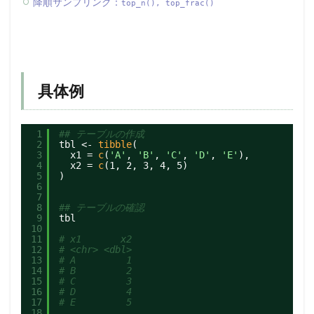
降順サンプリング：
top_n(), top_frac()
具体例
1
## テーブルの作成
2
tbl <- 
tibble
(
3
x1 = 
c
(
'A'
, 
'B'
, 
'C'
, 
'D'
, 
'E'
),
4
x2 = 
c
(1, 2, 3, 4, 5)
5
)
6
7
8
## テーブルの確認
9
tbl
10
11
# x1       x2
12
# <chr> <dbl>
13
# A         1
14
# B         2
15
# C         3
16
# D         4
17
# E         5
18