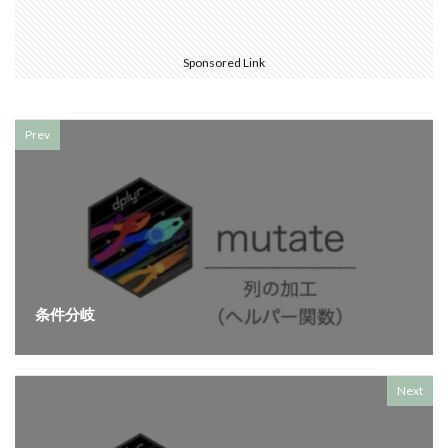
Sponsored Link
Prev
条件分岐
Next