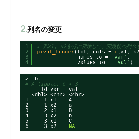
2.
列名の変更
1
# 列x1, x2を行に変換して、変換後の列名を
2
pivot_longer
(tbl, cols = 
c
(x1, x
3
names_to = 
'var'
,
4
values_to = 
'val'
)
> tbl
# A tibble: 6 x 3
id var   val
<dbl> <chr> <chr>
1     1 x1    A
2     1 x2    a
3     2 x1    B
4     3 x2    b
5     3 x1    C
6     3 x2    
NA