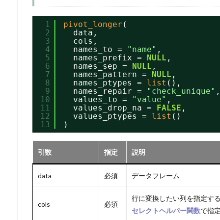
1
pivot_longer
(
2
data,
3
cols,
4
names_to = 
"name"
,
5
names_prefix = 
NULL
,
6
names_sep = 
NULL
,
7
names_pattern = 
NULL
,
8
names_ptypes = 
list
(),
9
names_repair = 
"check_unique"
10
values_to = 
"value"
,
11
values_drop_na = 
FALSE
,
12
values_ptypes = 
list
()
13
)
引数
指定
説明
data
必須
データフレーム
行に変換したい列を指定す
cols
必須
セレクトヘルパー関数
で指