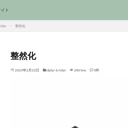
サイト
tidyr
整然化
整然化
2025年2月22日
dplyr & tidyr
28View
0件