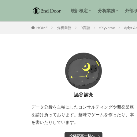
1級解説
準1級解説
2級解説
統計検定3級 過去問解説
tidyverse
統計検定
分析業務
外部
1級解説
準1級解説
2級解説
統計検定3級 過去問解説
tidyverse
HOME
分析業務
R言語
tidyverse
dplyr & 
澁谷 諒亮
データ分析を主軸にしたコンサルティングや開発業務
を請け負っております。趣味でゲームを作ったり、本
を書いたりしています。
投稿記事一覧へ