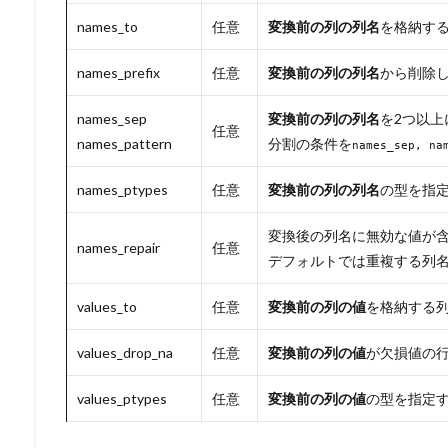
names_to
任意
変換前の列の列名
を格納す
names_prefix
任意
変換前の列の列名
から削除
names_sep
変換前の列の列名
を2つ以
任意
names_pattern
分割の条件を
names_sep, na
names_ptypes
任意
変換前の列の列名
の型を指
変換後の列名に無効な値が
names_repair
任意
デフォルトでは重複する列
values_to
任意
変換前の列の値
を格納する
values_drop_na
任意
変換前の列の値
が欠損値の行
values_ptypes
任意
変換前の列の値
の型を指定