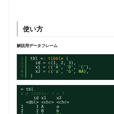
使い方
解説用データフレーム
1
tbl <- 
tibble 
(
2
id = 
c
(1, 2, 3),
3
x1 = 
c
(
'A'
, 
'B'
, 
'C'
),
4
x2 = 
c
(
'a'
, 
'b'
, 
NA
),
5
)
> tbl
# A tibble: 3 x 3
id x1    x2
<dbl> <chr> <chr>
1     1 A     a
2     2 B     b