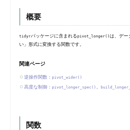
概要
パッケージに含まれる
は、デー
tidyr
pivot_longer()
い」形式に変換する関数です。
関連ページ
逆操作関数：
pivot_wider()
高度な制御：
pivot_longer_spec(), build_longer
関数