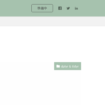
準備中
dplyr & tidyr