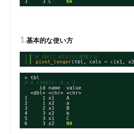
3     3 C     
NA
1.
基本的な使い方
1
# 列x1, x2を行に変換する
2
pivot_longer
(tbl, cols = 
c
(x1, x
> tbl
# A tibble: 6 x 3
id name  value
<dbl> <chr> <chr>
1     1 x1    A
2     1 x2    a
3     2 x1    B
4     3 x2    b
5     3 x1    C
6     3 x2    
NA