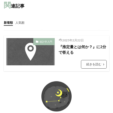
関
連記事
新着順
人気順
2025年2月22日
統計学入門
『推定量とは何か？』に2分
で答える
続きを読む