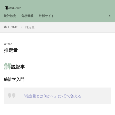
統計検定
分析業務
外部サイト
HOME
推定量
TAG
推定量
解
説記事
統計学入門
『推定量とは何か？』に2分で答える