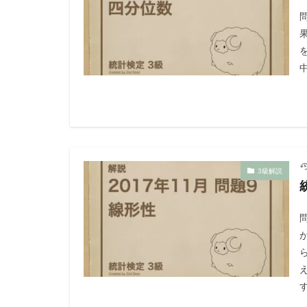
果
中
3級解説
ら
す