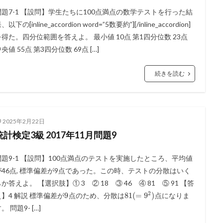
問題7-1 【設問】学生たちに100点満点の数学テストを行った結
、以下の[inline_accordion word=”5数要約”][/inline_accordion]
を得た。四分位範囲を答えよ。 最小値 10点 第1四分位数 23点
央値 55点 第3四分位数 69点 […]
続きを読む
2025年2月22日
統計検定3級 2017年11月問題9
問題9-1 【設問】100点満点のテストを実施したところ、平均値
が46点, 標準偏差が9点であった。この時、テストの分散はいく
か答えよ。 【選択肢】① 3 ② 18 ③ 46 ④ 81 ⑤ 91 【答
2
9
81
(
=
9
)
え】4 解説 標準偏差が
点のため、分散は
点になりま
。 問題9- […]