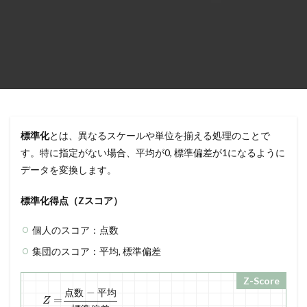
標準化
とは、異なるスケールや単位を揃える処理のことで
す。特に指定がない場合、平均が0, 標準偏差が1になるように
データを変換します。
標準化得点（Zスコア）
個人のスコア：点数
集団のスコア：平均, 標準偏差
Z-Score
−
点
数
平
均
=
Z