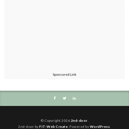
Sponsored Link
© Copyright 2026
2nd-door
.
2nd-door by
FIT-Web Create
. Powered by
WordPress
.