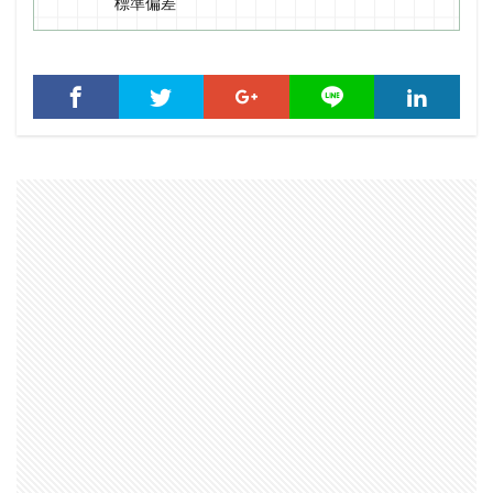
標
準
偏
差