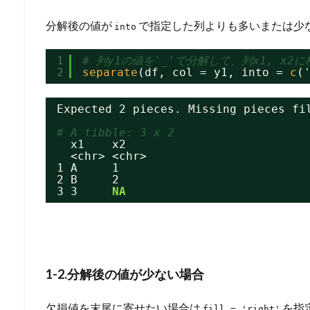
分解後の値が
で指定した列よりも多いまたは少
into
1
# 列y1の値を'_'で分解して、列x1, x2
2
separate
(df, col = y1, into = 
c
(
Expected 2 pieces. Missing pieces fi
# A tibble: 3 x 2
x1    x2
<chr> <chr>
1 A     1
2 B     2
3 3     
NA
1-2.分解後の値が少ない場合
欠損値を末尾に寄せたい場合は
を指
fill = 'right'