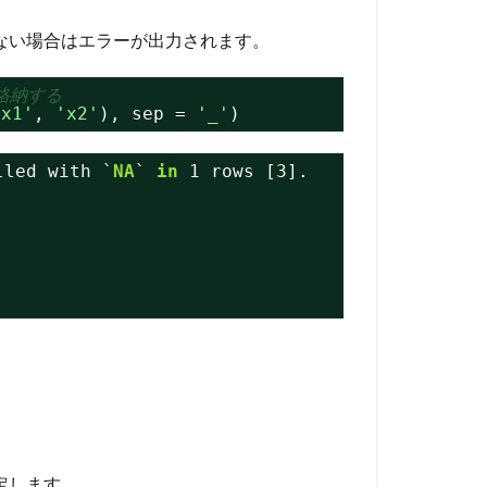
ない場合はエラーが出力されます。
に格納する
'x1'
, 
'x2'
), sep = 
'_'
)
lled with `
NA
` 
in
1 rows [3].
定します。