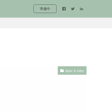
準備中
dplyr & tidyr