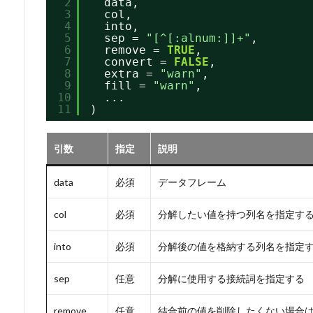
2
data,
3
col,
4
into,
5
sep = 
"[^[:alnum:]]+"
,
6
remove = 
TRUE
,
7
convert = 
FALSE
,
8
extra = 
"warn"
,
9
fill = 
"warn"
,
10
...
11
)
引数
指定
説明
data
必須
データフレーム
col
必須
分解したい値を持つ列名を指定す
into
必須
分解後の値を格納する列名を指定
sep
任意
分解に使用する接続詞を指定する
remove
任意
結合前の値を削除したくない場合は F