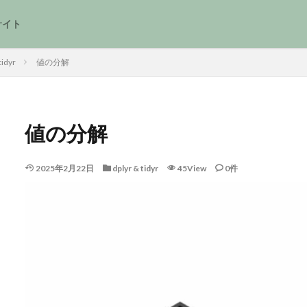
サイト
tidyr
値の分解
値の分解
2025年2月22日
dplyr & tidyr
45View
0件