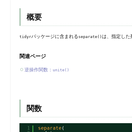
概要
パッケージに含まれる
は、指定した
tidyr
separate()
関連ページ
逆操作関数：
unite()
関数
1
separate
(