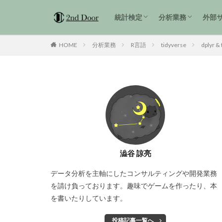
1級解説
準1級解説
2級解説
統計検定3級 過去問解説
tidyverse
統計検定
分析業務
外部
1級解説
準1級解説
2級解説
統計検定3級 過去問解説
tidyverse
HOME
分析業務
R言語
tidyverse
dplyr & 
澁谷 諒亮
データ分析を主軸にしたコンサルティングや開発業務
を請け負っております。趣味でゲームを作ったり、本
を書いたりしています。
投稿記事一覧へ