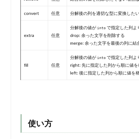
convert
任意
分解後の列を適切な型に変換したい場
分解後の値が
で指定した列よ
into
extra
任意
drop: 余った文字を削除する
merge: 余った文字を最後の列に結
分解後の値が
で指定した列よ
into
fill
任意
right: 先に指定した列から順に値
left: 後に指定した列から順に値を
使い方