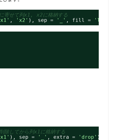
に寄せて列x1, x2に格納する
'x1'
, 
'x2'
), sep = 
'_'
, fill = 
'left'
)
を削除してから列x1に格納する
'x1'
), sep = 
'_'
, extra = 
'drop'
)