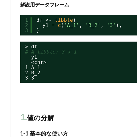
解説用データフレーム
1
df <- 
tibble
(
2
y1 = 
c
(
'A_1'
, 
'B_2'
, 
'3'
),
3
)
> df
# A tibble: 3 x 1
y1
<chr>
1 A_1
2 B_2
3 3
1.
値の分解
1-1.基本的な使い方