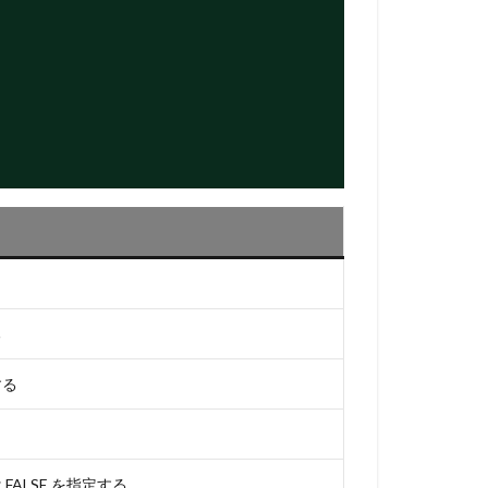
る
する
ALSE を指定する