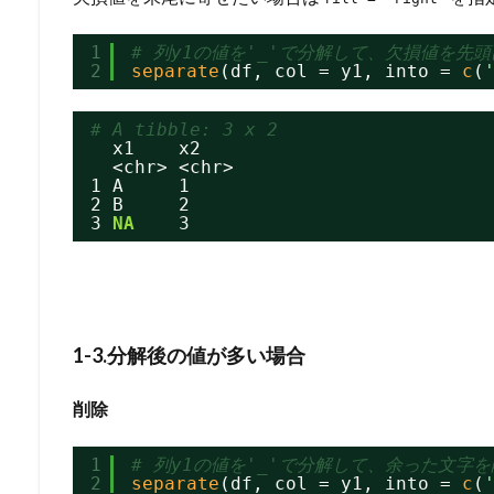
1
# 列y1の値を'_'で分解して、欠損値を先頭
2
separate
(df, col = y1, into = 
c
(
# A tibble: 3 x 2
x1    x2
<chr> <chr>
1 A     1
2 B     2
3 
NA
3
1-3.分解後の値が多い場合
削除
1
# 列y1の値を'_'で分解して、余った文字
2
separate
(df, col = y1, into = 
c
(