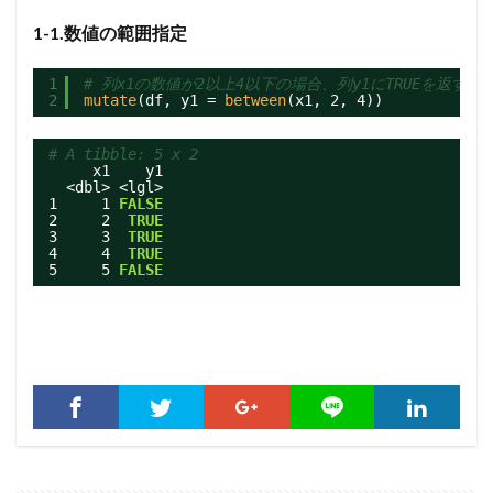
1-1.数値の範囲指定
1
# 列x1の数値が2以上4以下の場合、列y1にTRUEを返す
2
mutate
(df, y1 = 
between
(x1, 2, 4))
# A tibble: 5 x 2
x1    y1
<dbl> <lgl>
1     1 
FALSE
2     2  
TRUE
3     3  
TRUE
4     4  
TRUE
5     5 
FALSE