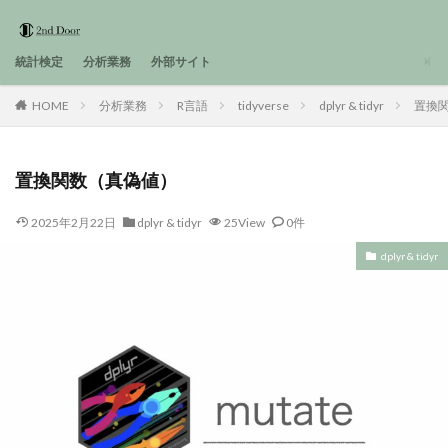
統計検定
分析業務
外部サイト
HOME
分析業務
R言語
tidyverse
dplyr & tidyr
置換
置換関数（真偽値）
2025年2月22日
dplyr & tidyr
25View
0件
dplyr & tidyr