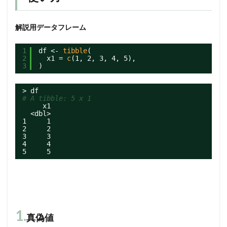
解説用データフレーム
1
df <- 
tibble
(
2
x1 = 
c
(1, 2, 3, 4, 5),
3
)
> df
# A tibble: 5 x 1
x1
<dbl>
1     1
2     2
3     3
4     4
5     5
1.
真偽値