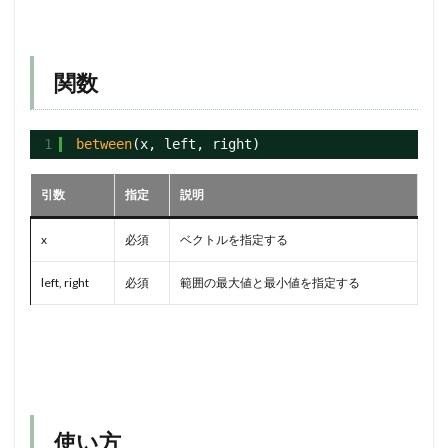
関数
1
between
(x, left, right)
引数
指定
説明
x
必須
ベクトルを指定する
left, right
必須
範囲の最大値と最小値を指定する
使い方