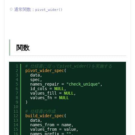
通常関数：
pivot_wider()
関数
1
# 仕様書に従ってpivot_wider()を実施する
2
pivot_wider_spec
(
3
data,
4
spec,
5
names_repair = 
"check_unique"
,
6
id_cols = 
NULL
,
7
values_fill = 
NULL
,
8
values_fn = 
NULL
9
)
10
11
# 仕様書の作成
12
build_wider_spec
(
13
data,
14
names_from = name,
15
values_from = value,
16
names_prefix = 
""
,