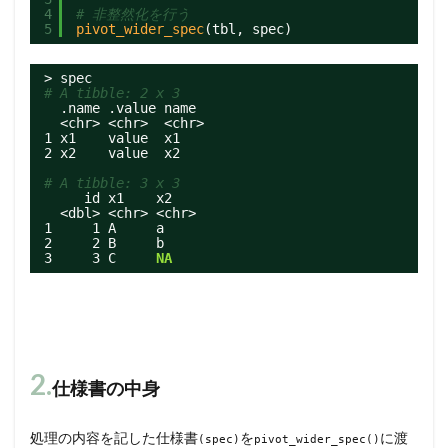
4
# 非整然化を行う
5
pivot_wider_spec
(tbl, spec)
> spec
# A tibble: 2 x 3
.name .value name
<chr> <chr>  <chr>
1 x1    value  x1       
2 x2    value  x2
# A tibble: 3 x 3
id x1    x2
<dbl> <chr> <chr>
1     1 A     a
2     2 B     b
3     3 C     
NA
2.
仕様書の中身
処理の内容を記した仕様書
を
に渡
(spec)
pivot_wider_spec()