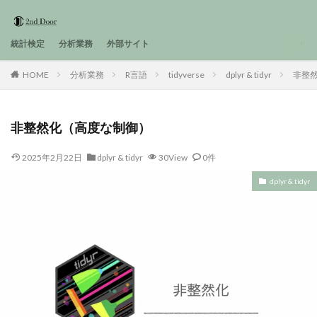
統計検定
分析業務
外部サイト
HOME
分析業務
R言語
tidyverse
dplyr & tidyr
非整
非整然化（高度な制御）
2025年2月22日
dplyr & tidyr
30View
0件
dplyr & tidyr