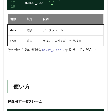
17
names_sep = 
"_"
18
)
引数
指定
説明
data
必須
データフレーム
spec
必須
変換する条件を記した仕様書
その他の引数の意味は
を参照してください
pivot_wider()
使い方
解説用データフレーム