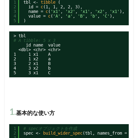
1
tbl <- 
tibble 
(
2
id = 
c
(1, 1, 2, 2, 3),
3
name = 
c
(
'x1'
, 
'x2'
, 
'x1'
, 
'x2'
, 
'x1'
),
4
value = 
c
(
'A'
, 
'a'
, 
'B'
, 
'b'
, 
'C'
),
5
)
> tbl
# A tibble: 5 x 3
id name  value
<dbl> <chr> <chr>
1     1 x1    A
2     1 x2    a
3     2 x1    B
4     3 x2    b
5     3 x1    C
1.
基本的な使い方
1
# specオブジェクトを作成
2
spec <- 
build_wider_spec
(tbl, names_from = nam
3