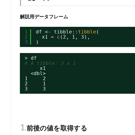
解説用データフレーム
1
df <- tibble::
tibble
(
2
x1 = 
c
(2, 1, 3),
3
)
> df
# A tibble: 3 x 1
x1
<dbl>
1     2
2     1
3     3
1.
前後の値を取得する