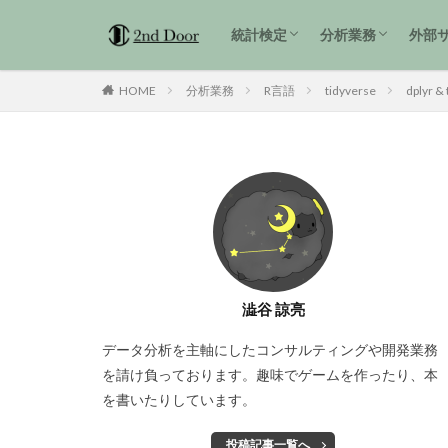
1級解説
準1級解説
2級解説
統計検定3級 過去問解説
tidyverse
統計検定
分析業務
外部
1級解説
準1級解説
2級解説
統計検定3級 過去問解説
tidyverse
HOME
分析業務
R言語
tidyverse
dplyr & 
澁谷 諒亮
データ分析を主軸にしたコンサルティングや開発業務
を請け負っております。趣味でゲームを作ったり、本
を書いたりしています。
投稿記事一覧へ