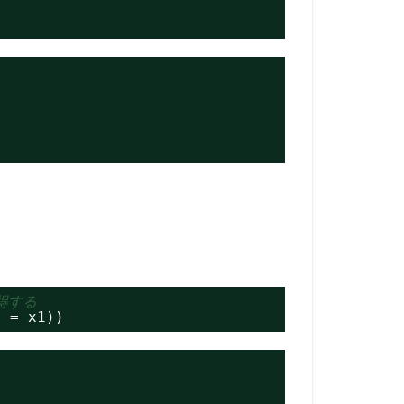
得する
y = x1))