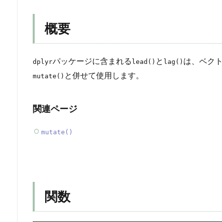
概要
パッケージに含まれる
と
は、ベク
dplyr
lead()
lag()
と併せて使用します。
mutate()
関連ページ
mutate()
関数