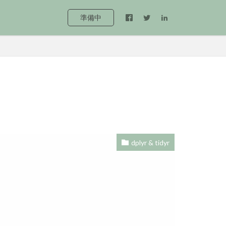
準備中
dplyr & tidyr