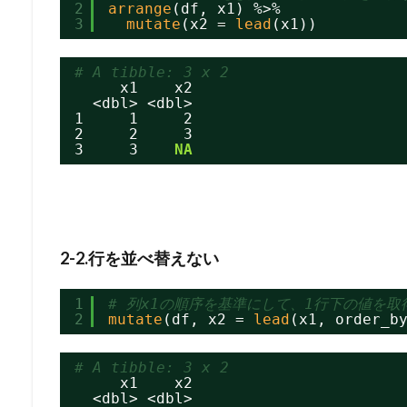
2
arrange
(df, x1) %>%
3
mutate
(x2 = 
lead
(x1))
# A tibble: 3 x 2
x1    x2
<dbl> <dbl>
1     1     2
2     2     3
3     3    
NA
2-2.行を並べ替えない
1
# 列x1の順序を基準にして、1行下の値を取
2
mutate
(df, x2 = 
lead
(x1, order_b
# A tibble: 3 x 2
x1    x2
<dbl> <dbl>