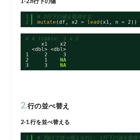
1-2.n行下の値
1
# 2行下の値を取得する
2
mutate
(df, x2 = 
lead
(x1, n = 2))
# A tibble: 3 x 2
x1    x2
<dbl> <dbl>
1     2     3
2     1    
NA
3     3    
NA
2.
行の並べ替え
2-1.行を並べ替える
1
# 列x1で並べ替えを行い、1行下の値を取得