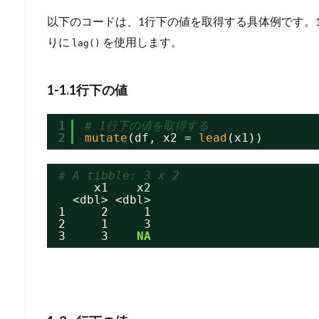
以下のコードは、1行下の値を取得する具体例です。
りに
を使用します。
lag()
1-1.1行下の値
1
# 1行下の値を取得する
2
mutate
(df, x2 = 
lead
(x1))
# A tibble: 3 x 2
x1    x2
<dbl> <dbl>
1     2     1
2     1     3
3     3    
NA