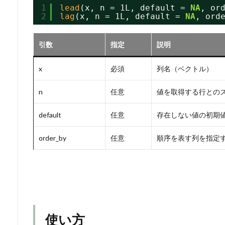
1
lead
(x, n = 1L, default = 
NA
, or
2
lag
(x, n = 1L, default = 
NA
, ord
引数
指定
説明
x
必須
列名（ベクトル）
n
任意
値を取得する行との
default
任意
存在しない値の初期
order_by
任意
順序を表す列を指定
使い方