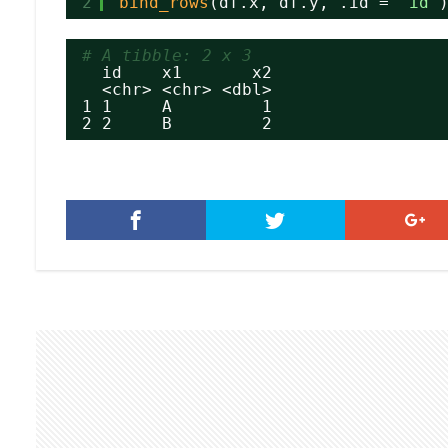
2
bind_rows
(df.x, df.y, .id = 
'id'
# A tibble: 2 x 3
id    x1       x2
<chr> <chr> <dbl>
1 1     A         1
2 2     B         2