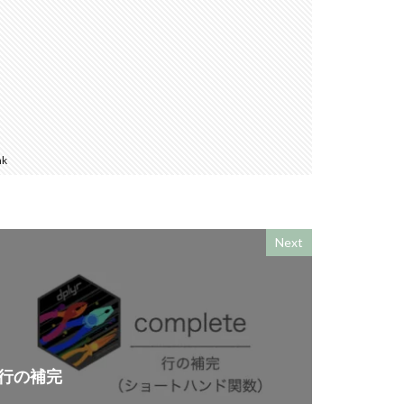
nk
Next
行の補完