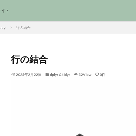
サイト
tidyr
行の結合
行の結合
2025年2月22日
dplyr & tidyr
32View
0件