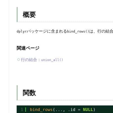
概要
パッケージに含まれる
は、行の結
dplyr
bind_rows()
関連ページ
行の結合：
union_all()
関数
1
bind_rows
(..., .id = 
NULL
)