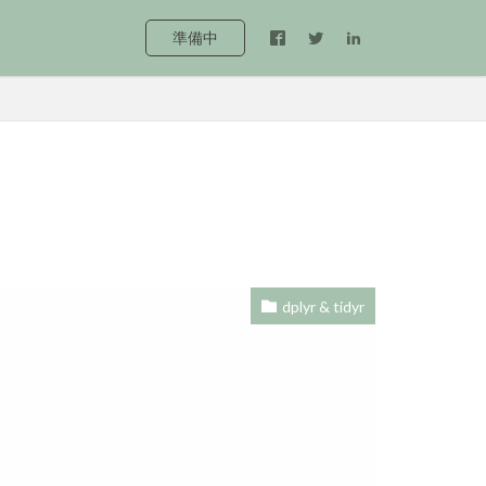
準備中
dplyr & tidyr