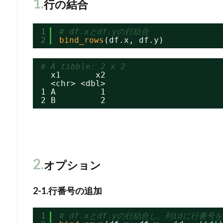
1.
行の結合
1
# df.xとdf.yの行結合
2
bind_rows
(df.x, df.y)
# A tibble: 2 x 2
x1       x2
<chr> <dbl>
1 A         1
2 B         2
2.
オプション
2-1.行番号の追加
1
# df.xとdf.yの行結合し、列idに行番号