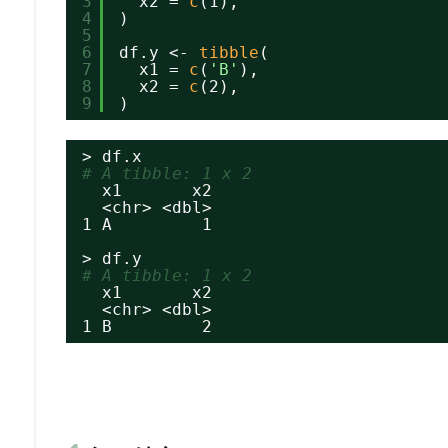
3
x2 = 
c
(1),
4
)
5
6
df.y <- 
tibble
(
7
x1 = 
c
(
'B'
),
8
x2 = 
c
(2),
9
)
> df.x
# A tibble: 1 x 2
x1       x2
<chr> <dbl>
1 A         1
> df.y
# A tibble: 1 x 2
x1       x2
<chr> <dbl>
1 B         2