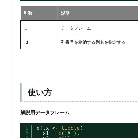
引数
説明
…
データフレーム
.id
列番号を格納する列名を指定する
使い方
解説用データフレーム
1
df.x <- 
tibble
(
2
x1 = 
c
(
'A'
),