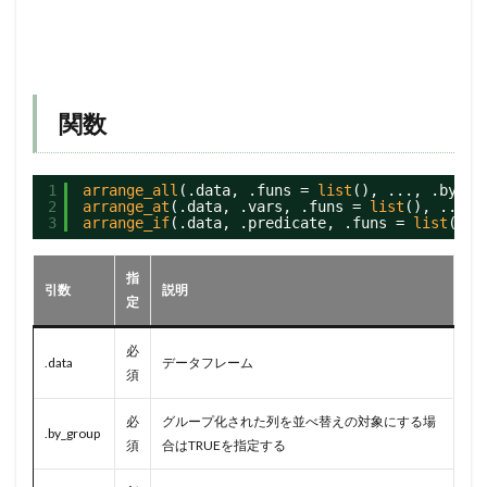
関数
1
arrange_all
(.data, .funs = 
list
(), ..., .by_gr
2
arrange_at
(.data, .vars, .funs = 
list
(), ..., 
3
arrange_if
(.data, .predicate, .funs = 
list
(), 
指
引数
説明
定
必
.data
データフレーム
須
必
グループ化された列を並べ替えの対象にする場
.by_group
須
合はTRUEを指定する