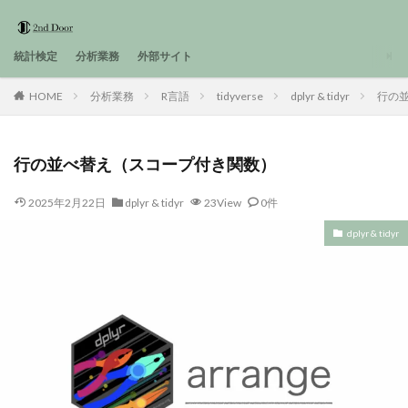
統計検定
分析業務
外部サイト
HOME
分析業務
R言語
tidyverse
dplyr & tidyr
行の
行の並べ替え（スコープ付き関数）
2025年2月22日
dplyr & tidyr
23View
0件
dplyr & tidyr