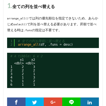
1.
全ての列を並べ替える
では列の優先順位を指定できないため、あらか
arrange_all()
じめ
で列を並べ替える必要があります。昇順で並べ
select()
替える時は
の指定は不要です。
.funs
1
# 全ての列を降順に並べ替える
2
arrange_all
(df, .funs = desc)
# A tibble: 6 x 2
x1    x2
<dbl> <dbl>
1     2     3
2     2     2
3     2     1
4     1     3
5     1     2
6     1     1