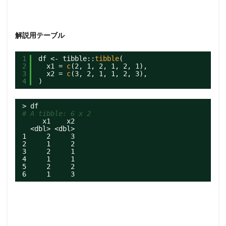
解説用テーブル
1
df <- tibble::
tibble
(
2
x1 = 
c
(2, 1, 2, 1, 2, 1),
3
x2 = 
c
(3, 2, 1, 1, 2, 3),
4
)
> df
# A tibble: 6 x 2
x1    x2
<dbl> <dbl>
1     2     3
2     1     2
3     2     1
4     1     1
5     2     2
6     1     3