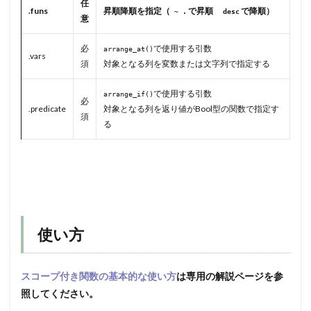
任
.funs
昇順降順を指定（
で昇順
で降順）
~ .
desc
意
必
で使用する引数
arrange_at()
.vars
須
対象となる列を変数または文字列で指定する
で使用する引数
arrange_if()
必
.predicate
対象となる列を返り値がBool型の関数で指定す
須
る
使い方
スコープ付き関数の基本的な使い方
は専用の解説ページを参
照してください。