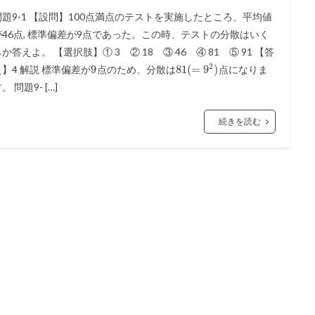
問題9-1 【設問】100点満点のテストを実施したところ、平均値
が46点, 標準偏差が9点であった。この時、テストの分散はいく
か答えよ。 【選択肢】① 3 ② 18 ③ 46 ④ 81 ⑤ 91 【答
2
9
81
(
=
9
)
え】4 解説 標準偏差が
点のため、分散は
点になりま
。 問題9- […]
続きを読む