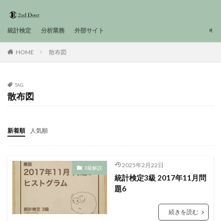
統計検定
分析業務
外部サイト
HOME
散布図
TAG
散布図
新着順
人気順
2025年2月22日
3級解説
統計検定3級 2017年11月問
題6
続きを読む