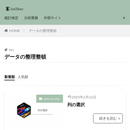
統計検定
分析業務
外部サイト
HOME
データの整理整頓
TAG
データの整理整頓
新着順
人気順
2025年2月22日
dplyr & tidyr
列の選択
続きを読む