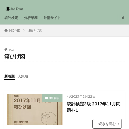
統計検定
分析業務
外部サイト
HOME
箱ひげ図
TAG
箱ひげ図
新着順
人気順
2025年2月22日
3級解説
統計検定3級 2017年11月問
題4-1
続きを読む